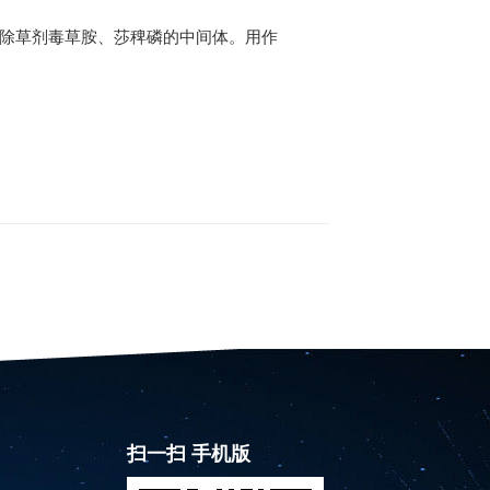
及除草剂毒草胺、莎稗磷的中间体。用作
扫一扫 手机版