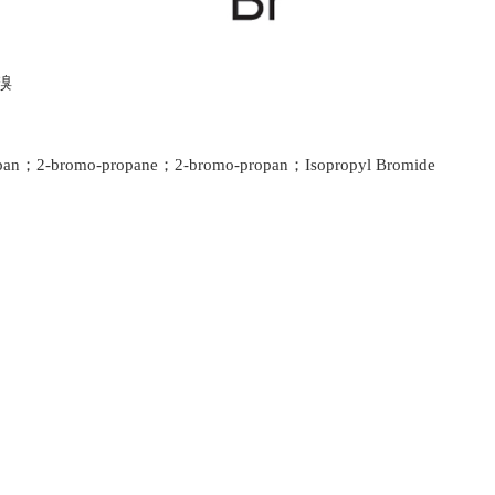
溴
1
2
3
；2-bromo-propane；2-bromo-propan；Isopropyl Bromide