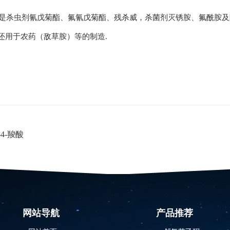
烷是杀虫剂氰戊菊酯、氟氰戊菊酯、残杀威，杀菌剂灭锈胺、氟酰胺
，还用于农药（敌草胺）等的制造.
-4-羧酸
网站导航
产品推荐