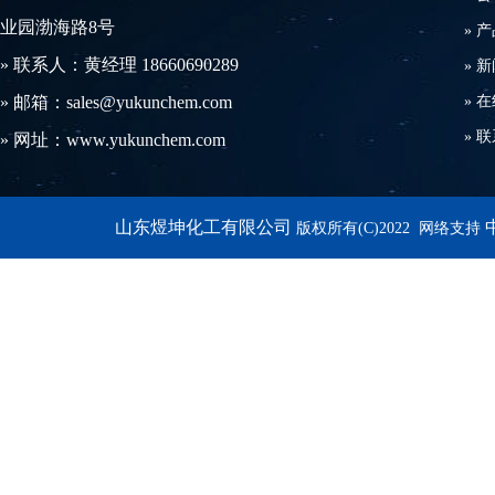
业园渤海路8号
»
产
» 联系人：黄经理 18660690289
»
新
» 邮箱：sales@yukunchem.com
»
在
»
联
» 网址：www.yukunchem.com
山东煜坤化工有限公司
版权所有(C)2022 网络支持