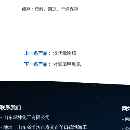
储存：密封、阴凉、干燥保存
上一条产品：
溴代吡咯腈
下一条产品：
对氯苯甲酰氯
联系我们
网
​» 山东煜坤化工有限公司
»
网
» 地址：山东省潍坊市寿光市羊口镇渤海工
»
公